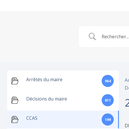
Arrêtés du maire
A
964
D
Décisions du maire
811
CCAS
199
D