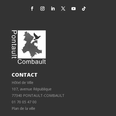
CONTACT
Hôtel de Ville
107, avenue République
77340 PONTAULT-COMBAULT
01 70 05 47 00
Plan de la ville