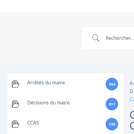
Arrêtés du maire
A
964
D
C
Décisions du maire
811
CCAS
199