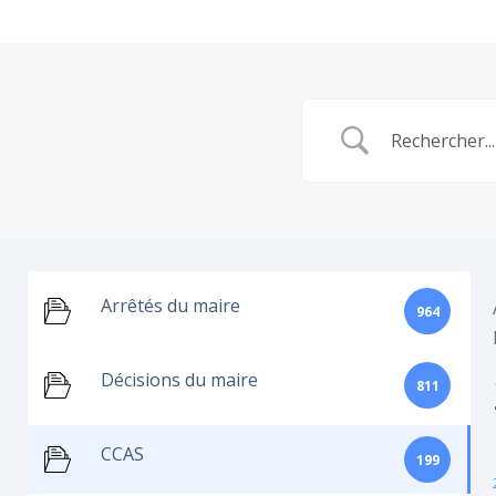
Arrêtés du maire
964
Décisions du maire
811
CCAS
199