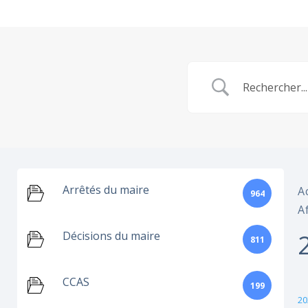
Arrêtés du maire
A
964
A
Décisions du maire
811
CCAS
199
20