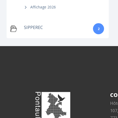
Affichage 2026
SIPPEREC
2
CO
Hôte
107