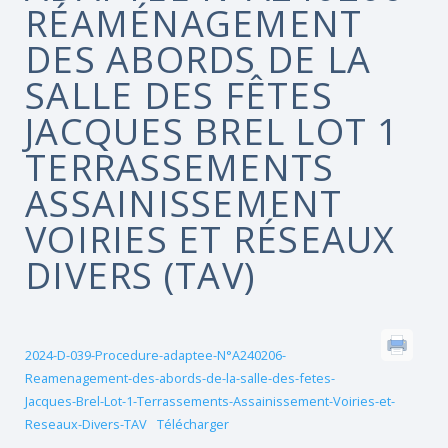
RÉAMÉNAGEMENT
DES ABORDS DE LA
SALLE DES FÊTES
JACQUES BREL LOT 1
TERRASSEMENTS
ASSAINISSEMENT
VOIRIES ET RÉSEAUX
DIVERS (TAV)
2024-D-039-Procedure-adaptee-N°A240206-
Reamenagement-des-abords-de-la-salle-des-fetes-
Jacques-Brel-Lot-1-Terrassements-Assainissement-Voiries-et-
Reseaux-Divers-TAV
Télécharger