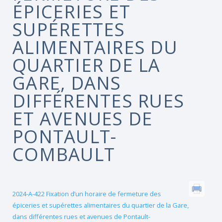
ÉPICERIES ET
SUPÉRETTES
ALIMENTAIRES DU
QUARTIER DE LA
GARE, DANS
DIFFÉRENTES RUES
ET AVENUES DE
PONTAULT-
COMBAULT
2024-A-422 Fixation d’un horaire de fermeture des
épiceries et supérettes alimentaires du quartier de la Gare,
dans différentes rues et avenues de Pontault-