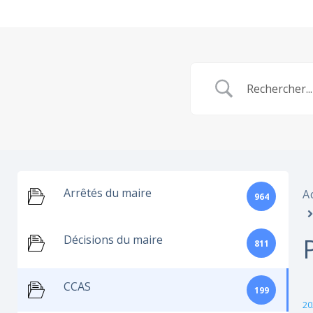
Arrêtés du maire
A
964
Décisions du maire
811
CCAS
199
20