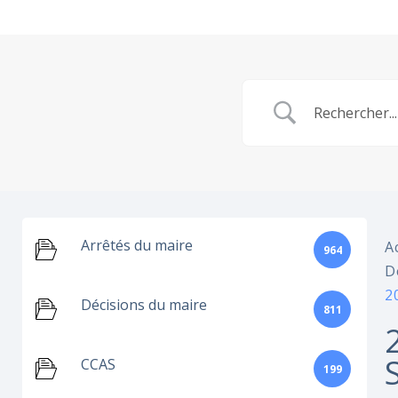
Arrêtés du maire
A
964
D
2
Décisions du maire
811
CCAS
199