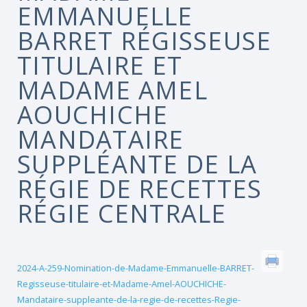
EMMANUELLE
BARRET RÉGISSEUSE
TITULAIRE ET
MADAME AMEL
AOUCHICHE
MANDATAIRE
SUPPLÉANTE DE LA
RÉGIE DE RECETTES
RÉGIE CENTRALE
2024-A-259-Nomination-de-Madame-Emmanuelle-BARRET-
Regisseuse-titulaire-et-Madame-Amel-AOUCHICHE-
Mandataire-suppleante-de-la-regie-de-recettes-Regie-