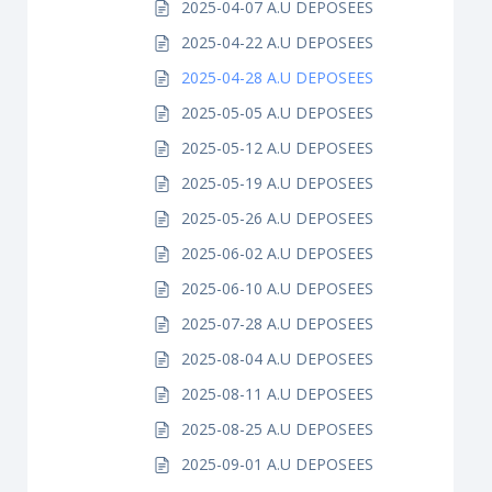
2025-04-07 A.U DEPOSEES
2025-04-22 A.U DEPOSEES
2025-04-28 A.U DEPOSEES
2025-05-05 A.U DEPOSEES
2025-05-12 A.U DEPOSEES
2025-05-19 A.U DEPOSEES
2025-05-26 A.U DEPOSEES
2025-06-02 A.U DEPOSEES
2025-06-10 A.U DEPOSEES
2025-07-28 A.U DEPOSEES
2025-08-04 A.U DEPOSEES
2025-08-11 A.U DEPOSEES
2025-08-25 A.U DEPOSEES
2025-09-01 A.U DEPOSEES