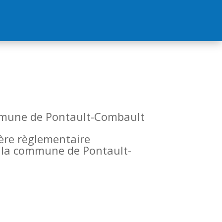
commune de Pontault-Combault
tère règlementaire
de la commune de Pontault-