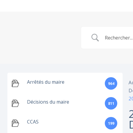
Arrêtés du maire
A
964
D
2
Décisions du maire
811
CCAS
199