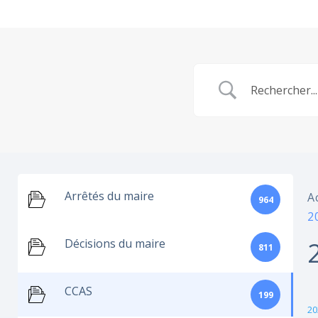
Arrêtés du maire
A
964
2
Décisions du maire
811
CCAS
199
20