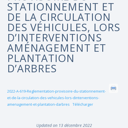
STATIONNEMENT ET
DE LA CIRCULATION
DES VÉHICULES, LORS
D’INTERVENTIONS
AMÉNAGEMENT ET
PLANTATION
D’ARBRES
2022-A-619-Reglementation-provisoire-du-stationnement-
et-de-la-circulation-des-vehicules-lors-dinterventions-
amenagement-et-plantation-darbres
Télécharger
Updated on 13 décembre 2022