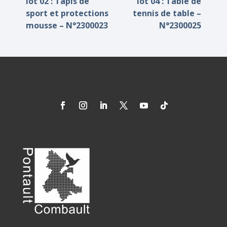
lot 02 : Tapis de
lot 04 : Table de
sport et protections
tennis de table –
mousse – N°2300023
N°2300025