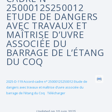
2500012S250012
ETUDE DE DANGERS
AVEC TRAVAUX ET
MAÎTRISE D’UVRE
ASSOCIÉE DU
BARRAGE DE L’ÉTANG
DU COQ
2025-D-119 Accord-cadre n° 2500012S250012 Etude de
dangers avec travaux et maîtrise d’uvre associée du
barrage de l’étang du Coq
Télécharger
Updated on 10 juin 2025