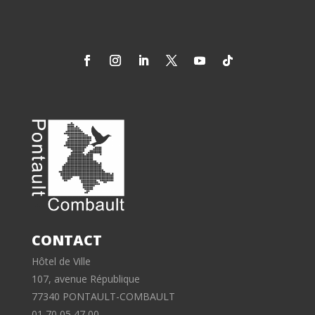
CONTACT
Hôtel de Ville
107, avenue République
77340 PONTAULT-COMBAULT
01 70 05 47 00