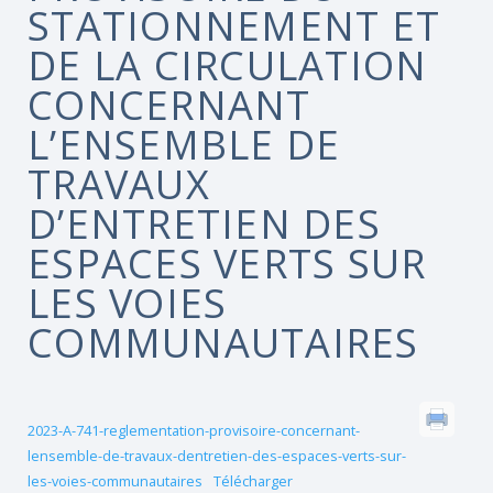
STATIONNEMENT ET
DE LA CIRCULATION
CONCERNANT
L’ENSEMBLE DE
TRAVAUX
D’ENTRETIEN DES
ESPACES VERTS SUR
LES VOIES
COMMUNAUTAIRES
2023-A-741-reglementation-provisoire-concernant-
lensemble-de-travaux-dentretien-des-espaces-verts-sur-
les-voies-communautaires
Télécharger