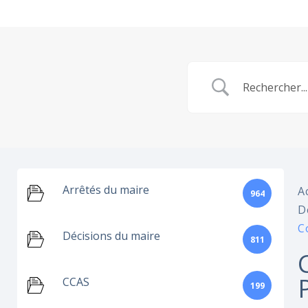
Arrêtés du maire
A
964
D
C
Décisions du maire
811
CCAS
199