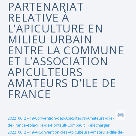
PARTENARIAT
RELATIVE À
L’APICULTURE EN
MILIEU URBAIN
ENTRE LA COMMUNE
ET L’ASSOCIATION
APICULTEURS
AMATEURS D’ILE DE
FRANCE
2022_06_27-19-Convention-des-Apiculteurs-Amateurs-dIle-
de-France-et-la-Ville-de-Pontault-Combault
Télécharger
2022_06_27-19-A-Convention-des-Apiculteurs-Amateurs-dIle-de-