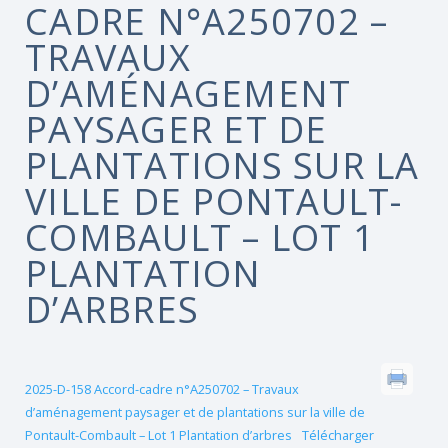
CADRE N°A250702 –
TRAVAUX
D’AMÉNAGEMENT
PAYSAGER ET DE
PLANTATIONS SUR LA
VILLE DE PONTAULT-
COMBAULT – LOT 1
PLANTATION
D’ARBRES
2025-D-158 Accord-cadre n°A250702 – Travaux
d’aménagement paysager et de plantations sur la ville de
Pontault-Combault – Lot 1 Plantation d’arbres
Télécharger