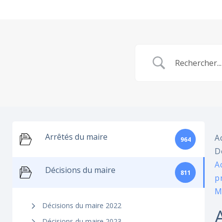
Arrêtés du maire
A
964
D
A
Décisions du maire
811
p
M
Décisions du maire 2022
Décisions du maire 2023