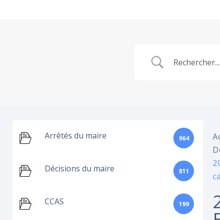
Arrêtés du maire
A
964
D
2
Décisions du maire
811
c
CCAS
199