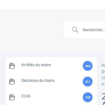
Arrêtés du maire
A
964
D
2
Décisions du maire
811
d’
CCAS
199