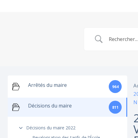
Arrêtés du maire
A
964
2
N
Décisions du maire
811
Décisions du maire 2022
Revalorisation des tarifs de l’École