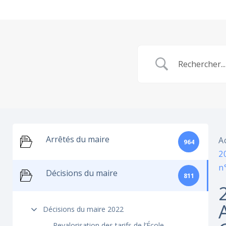
Arrêtés du maire
A
964
2
n
Décisions du maire
811
Décisions du maire 2022
Revalorisation des tarifs de l’École