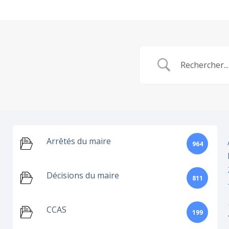
Arrêtés du maire
964
Décisions du maire
811
CCAS
199