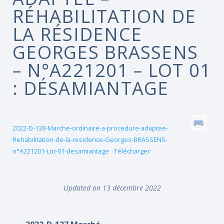
RÉHABILITATION DE
LA RÉSIDENCE
GEORGES BRASSENS
– N°A221201 – LOT 01
: DÉSAMIANTAGE
2022-D-138-Marche-ordinaire-a-procedure-adaptee-
Rehabilitation-de-la-residence-Georges-BRASSENS-
n°A221201-Lot-01-desamiantage
Télécharger
Updated on 13 décembre 2022