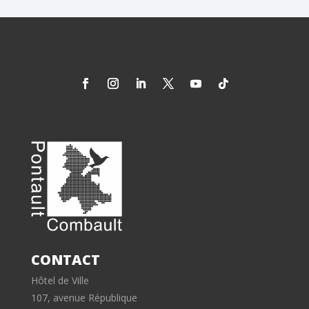
CONTACT
Hôtel de Ville
107, avenue République