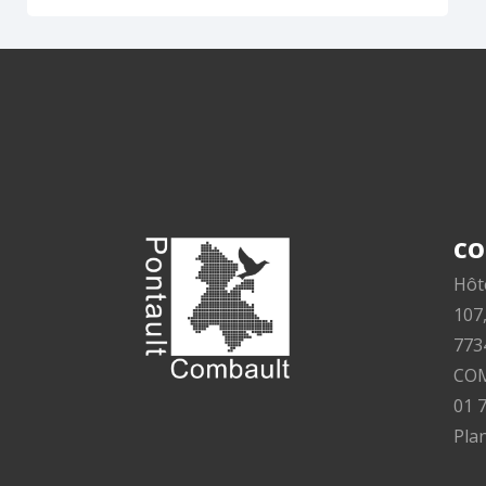
CO
Hôte
107
773
CO
01 
Plan