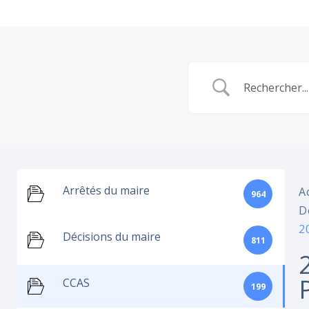
Arrêtés du maire
A
964
D
2
Décisions du maire
811
CCAS
199