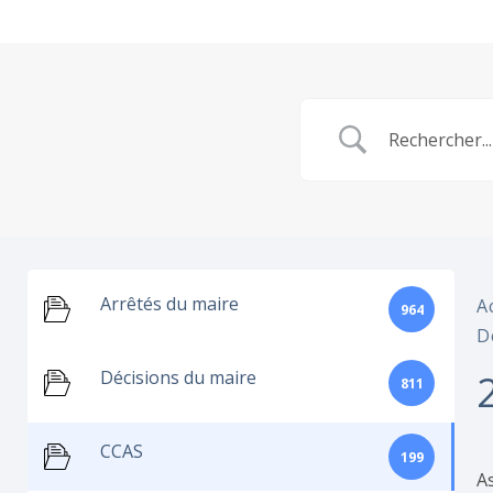
Arrêtés du maire
A
964
D
Décisions du maire
811
CCAS
199
A