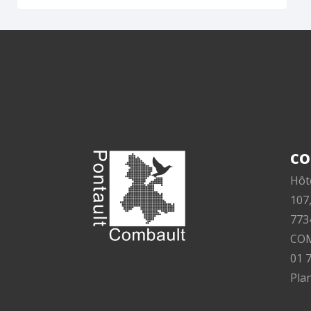
CO
Hôte
107
773
CO
01 
Plan