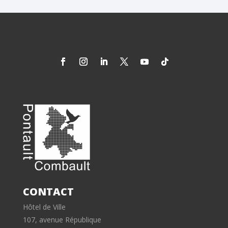
CONTACT
Hôtel de Ville
107, avenue République