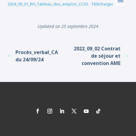
2024_09_01_RH_Tableau_des_emplois_CCAS
Télécharger
Updated on 25 septembre 2024
2022_09_02 Contrat
Procès_verbal_CA
de séjour et
du 24/09/24
convention AME