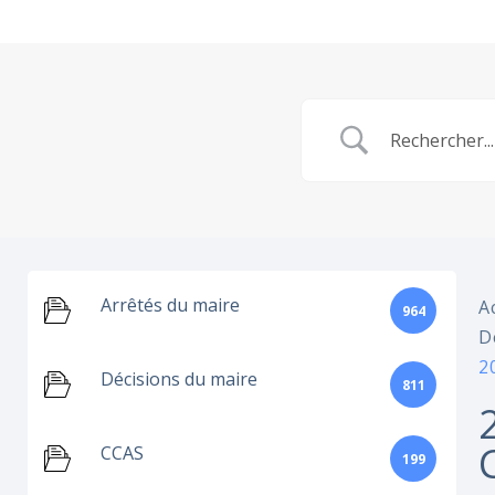
Arrêtés du maire
A
964
D
2
Décisions du maire
811
CCAS
199