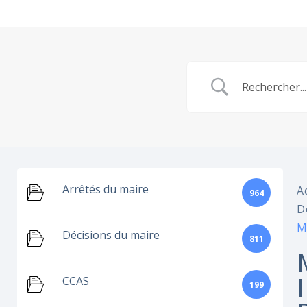
Arrêtés du maire
A
964
D
M
Décisions du maire
811
CCAS
199