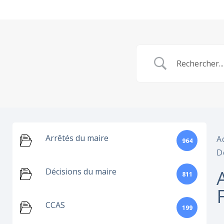
Arrêtés du maire
A
964
D
Décisions du maire
811
CCAS
199