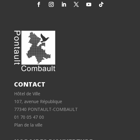
CONTACT
Hôtel de Ville
107, avenue République
77340 PONTAULT-COMBAULT
01 70 05 47 00
Plan de la ville