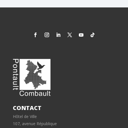
CONTACT
Hôtel de Ville
107, avenue République