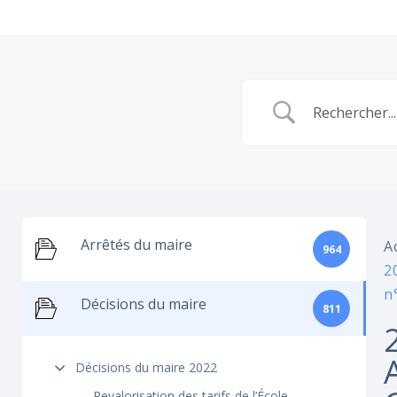
Arrêtés du maire
A
964
2
n
Décisions du maire
811
Décisions du maire 2022
Revalorisation des tarifs de l’École