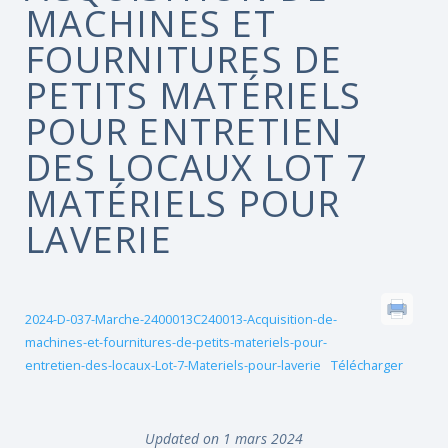
MACHINES ET
FOURNITURES DE
PETITS MATÉRIELS
POUR ENTRETIEN
DES LOCAUX LOT 7
MATÉRIELS POUR
LAVERIE
2024-D-037-Marche-2400013C240013-Acquisition-de-
machines-et-fournitures-de-petits-materiels-pour-
entretien-des-locaux-Lot-7-Materiels-pour-laverie
Télécharger
Updated on 1 mars 2024