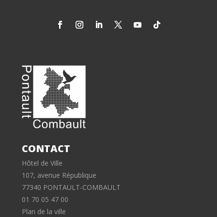
CONTACT
Hôtel de Ville
107, avenue République
77340 PONTAULT-COMBAULT
01 70 05 47 00
Plan de la ville