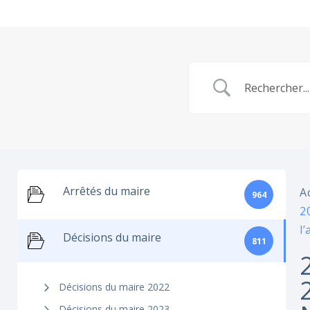
Arrêtés du maire
A
964
2
l
Décisions du maire
811
Décisions du maire 2022
Décisions du maire 2023