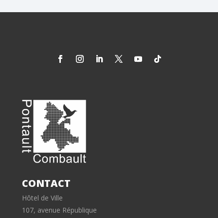
CONTACT
Hôtel de Ville
107, avenue République