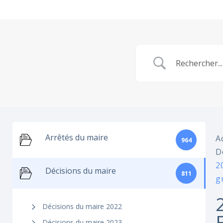
Arrêtés du maire
A
964
D
2
Décisions du maire
811
g
Décisions du maire 2022
Décisions du maire 2023