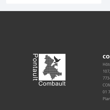
CO
Hôte
107
773
CO
01 
Plan