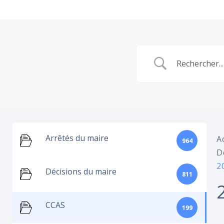
Arrêtés du maire
A
964
D
2
Décisions du maire
811
CCAS
199