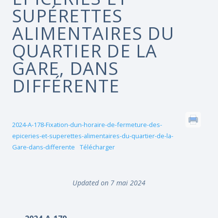
SUPÉRETTES
ALIMENTAIRES DU
QUARTIER DE LA
GARE, DANS
DIFFÉRENTE
2024-A-178-Fixation-dun-horaire-de-fermeture-des-
epiceries-et-superettes-alimentaires-du-quartier-de-la-
Gare-dans-differente
Télécharger
Updated on 7 mai 2024