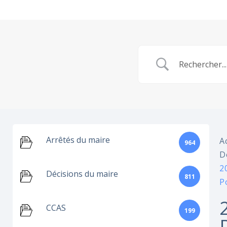
Arrêtés du maire
A
964
D
2
Décisions du maire
811
P
CCAS
199