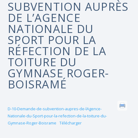
SUBVENTION AUPRÈS
DE L’AGENCE
NATIONALE DU
SPORT POUR LA
RÉFECTION DE LA
TOITURE DU
GYMNASE ROGER-
BOISRAMÉ
D-10-Demande-de-subvention-aupres-de-lAgence-
Nationale-du-Sport-pour-la-refection-de-la-toiture-du-
Gymnase-Roger-Boisrame
Télécharger