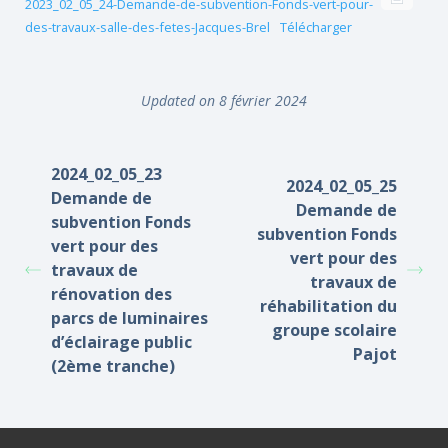
2023_02_05_24-Demande-de-subvention-Fonds-vert-pour-
des-travaux-salle-des-fetes-Jacques-Brel
Télécharger
Updated on 8 février 2024
2024_02_05_23
2024_02_05_25
Demande de
Demande de
subvention Fonds
subvention Fonds
vert pour des
vert pour des
travaux de
travaux de
rénovation des
réhabilitation du
parcs de luminaires
groupe scolaire
d’éclairage public
Pajot
(2ème tranche)