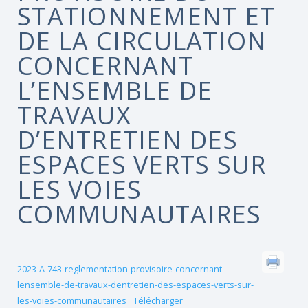
STATIONNEMENT ET
DE LA CIRCULATION
CONCERNANT
L’ENSEMBLE DE
TRAVAUX
D’ENTRETIEN DES
ESPACES VERTS SUR
LES VOIES
COMMUNAUTAIRES
2023-A-743-reglementation-provisoire-concernant-
lensemble-de-travaux-dentretien-des-espaces-verts-sur-
les-voies-communautaires
Télécharger