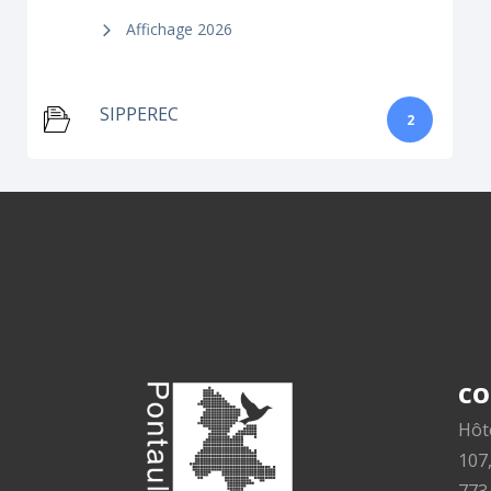
Affichage 2026
SIPPEREC
2
CO
Hôte
107