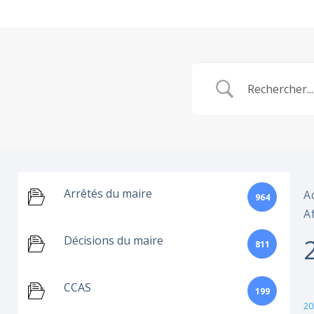
Arrêtés du maire
A
964
A
Décisions du maire
811
CCAS
199
20